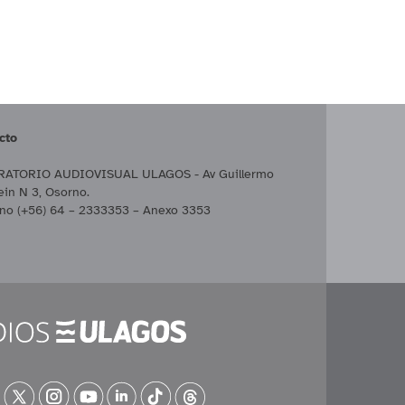
cto
ATORIO AUDIOVISUAL ULAGOS - Av Guillermo
ein N 3, Osorno.
ono (+56) 64 – 2333353 – Anexo 3353