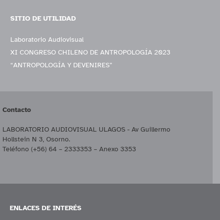
SITIO DE UTILIDAD
Laboratorio Audiovisual
XI CONGRESO CHILENO DE ANTROPOLOGÍA 2023
“ANTROPOLOGÍA Y DEVENIRES”
Contacto
LABORATORIO AUDIOVISUAL ULAGOS - Av Guillermo
Hollstein N 3, Osorno.
Teléfono (+56) 64 – 2333353 – Anexo 3353
ENLACES DE INTERÉS