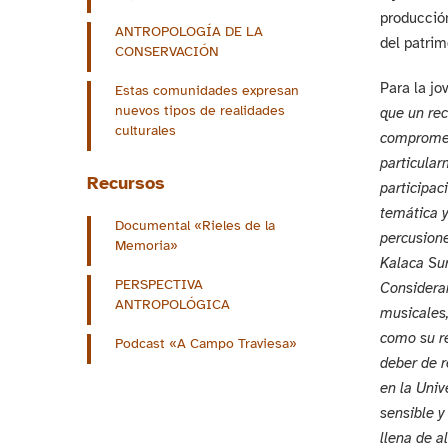
producción
ANTROPOLOGÍA DE LA
del patrim
CONSERVACIÓN
Para la jo
Estas comunidades expresan
nuevos tipos de realidades
que un rec
culturales
comprometi
particular
Recursos
participac
temática y
Documental «Rieles de la
percusione
Memoria»
Kalaca Sur
PERSPECTIVA
Consideran
ANTROPOLÓGICA
musicales,
como su re
Podcast «A Campo Traviesa»
deber de r
en la Univ
sensible y
llena de a