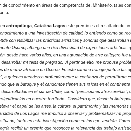
 de conocimiento en áreas de competencia del Ministerio, tales com
onio.
ven
antropóloga, Catalina Lagos
este premio es el resultado de un
onocimiento a una investigación de calidad, lo entiendo como un rec
da con visibilizar las prácticas artísticas y sonoras que desarrollan lo
mente Osorno, alberga una rica diversidad de expresiones artísticas 
ión, desde hace varios años, en una agrupación de arte callejero fue
 desarrollar mi tesis de pregrado. A partir de ello, me propuse probl
s de matriz africana en Osorno. En este camino trabajé junto a la
”, a quienes agradezco profundamente la confianza de permitirme con
do que el batuque y el candombe tienen sus raíces en el continente 
 desarrolladas en el sur de Chile, como “percusiones afro-sureñas”,
significación en nuestro territorio. Considero que, desde la Antrop
elevar el papel de las artes, la cultura, el patrimonio y las memorias 
ersidad de Los Lagos me impulsó a observar y problematizar mi prop
 situado, tanto en esta investigación como en las que vendrán. Como 
legría recibir un premio que reconoce la relevancia del trabajo artíst