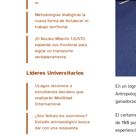
m
Metodologías dialógicas la
nueva forma de fortalecer el
trabajo territorial
¡El Núcleo Milenio TJUSTO
expande sus fronteras para
lograr un transporte
verdaderamente
Líderes Universitarios
ULagos reconoce a
En un logr
estudiantes becados que
Antropolog
realizarán Movilidad
ganadoras 
Internacional
El certame
¿Son felices los osorninos?
Estudio antropológico busca
de 100 pun
dar con una respuesta
experienci