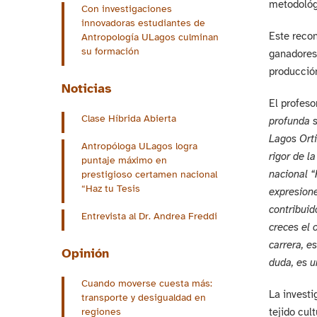
metodológi
Con investigaciones
innovadoras estudiantes de
Este recon
Antropología ULagos culminan
su formación
ganadores 
producció
Noticias
El profeso
Clase Híbrida Abierta
profunda s
Lagos Orti
Antropóloga ULagos logra
rigor de l
puntaje máximo en
nacional “
prestigioso certamen nacional
“Haz tu Tesis
expresione
contribuid
Entrevista al Dr. Andrea Freddi
creces el 
carrera, e
Opinión
duda, es u
Cuando moverse cuesta más:
La investi
transporte y desigualdad en
tejido cul
regiones