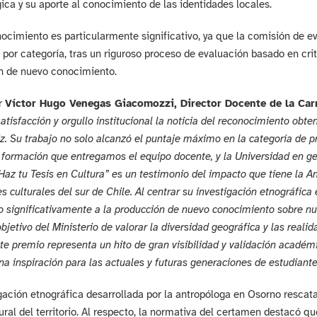
ca y su aporte al conocimiento de las identidades locales.
ocimiento es particularmente significativo, ya que la comisión de e
por categoría, tras un riguroso proceso de evaluación basado en crite
n de nuevo conocimiento.
r
Víctor Hugo Venegas Giacomozzi, Director Docente de la Car
atisfacción y orgullo institucional la noticia del reconocimiento obt
z. Su trabajo no solo alcanzó el puntaje máximo en la categoría de pr
a formación que entregamos el equipo docente, y la Universidad en gen
Haz tu Tesis en Cultura” es un testimonio del impacto que tiene la An
s culturales del sur de Chile. Al centrar su investigación etnográfica 
o significativamente a la producción de nuevo conocimiento sobre nu
objetivo del Ministerio de valorar la diversidad geográfica y las real
ste premio representa un hito de gran visibilidad y validación académic
na inspiración para las actuales y futuras generaciones de estudiant
gación etnográfica desarrollada por la antropóloga en Osorno rescat
tural del territorio. Al respecto, la normativa del certamen destacó qu