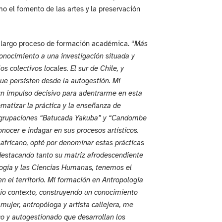
o el fomento de las artes y la preservación
 largo proceso de formación académica. “
Más
onocimiento a una investigación situada y
s colectivos locales. El sur de Chile, y
que persisten desde la autogestión. Mi
 un impulso decisivo para adentrarme en esta
ematizar la práctica y la enseñanza de
s agrupaciones “Batucada Yakuba” y “Candombe
ocer e indagar en sus procesos artísticos.
africano, opté por denominar estas prácticas
 destacando tanto su matriz afrodescendiente
ología y las Ciencias Humanas, tenemos el
en el territorio. Mi formación en Antropología
io contexto, construyendo un conocimiento
mujer, antropóloga y artista callejera, me
ico y autogestionado que desarrollan los