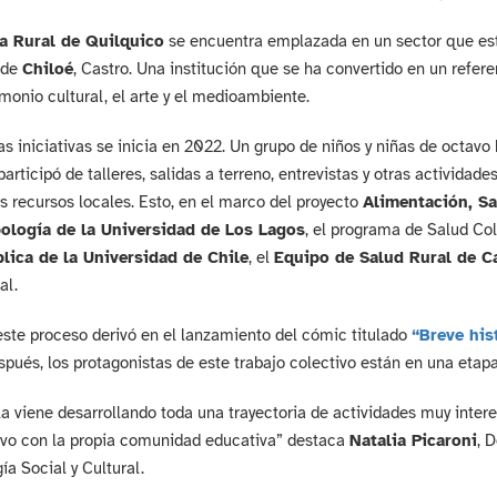
a Rural de Quilquico
se encuentra emplazada en un sector que está
 de
Chiloé
, Castro. Una institución que se ha convertido en un refe
imonio cultural, el arte y el medioambiente.
s iniciativas se inicia en 2022. Un grupo de niños y niñas de octavo 
participó de talleres, salidas a terreno, entrevistas y otras activida
os recursos locales. Esto, en el marco del proyecto
Alimentación, Sa
ología de la Universidad de Los Lagos
, el programa de Salud Co
lica de la Universidad de Chile
, el
Equipo de Salud Rural de C
al.
ste proceso derivó en el lanzamiento del cómic titulado
“Breve his
pués, los protagonistas de este trabajo colectivo están en una etap
a viene desarrollando toda una trayectoria de actividades muy inter
ivo con la propia comunidad educativa” destaca
Natalia Picaroni
, 
ía Social y Cultural.