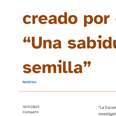
creado por 
“Una sabidu
semilla”
Noticias
16/9/2025
“La Escuel
Compartir
investigat