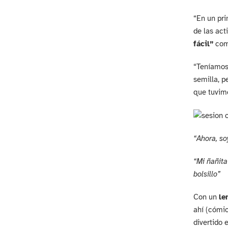
“En un pri
de las act
fácil”
come
“Teníamos 
semilla, p
que tuvimo
“Ahora, so
“Mi ñañita
bolsillo”
Con un
le
ahí (cómic
divertido 