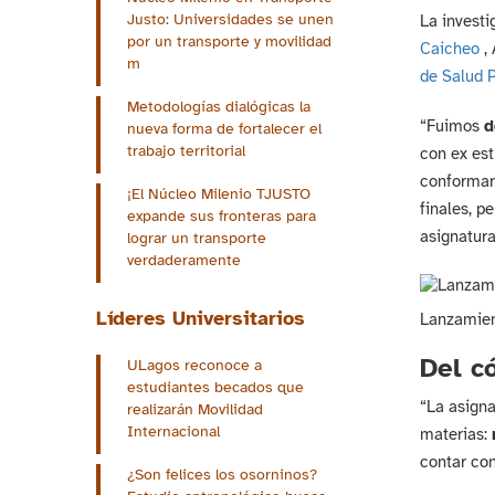
Justo: Universidades se unen
La investi
por un transporte y movilidad
Caicheo
,
m
de Salud 
Metodologías dialógicas la
“Fuimos
d
nueva forma de fortalecer el
trabajo territorial
con ex est
conformaro
¡El Núcleo Milenio TJUSTO
finales, p
expande sus fronteras para
asignatura
lograr un transporte
verdaderamente
Líderes Universitarios
Lanzamient
Del c
ULagos reconoce a
estudiantes becados que
“La asigna
realizarán Movilidad
Internacional
materias:
contar con
¿Son felices los osorninos?