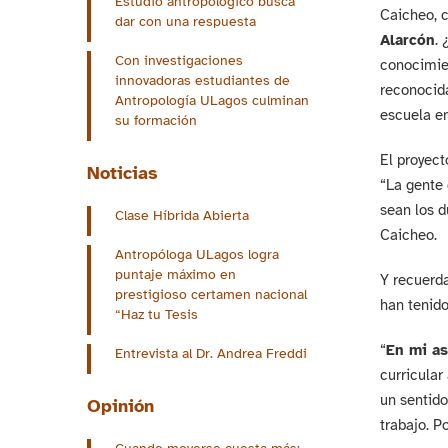
Estudio antropológico busca
Caicheo, c
dar con una respuesta
Alarcón
. 
Con investigaciones
conocimien
innovadoras estudiantes de
reconocida
Antropología ULagos culminan
escuela e
su formación
El proyec
Noticias
“La gente 
sean los d
Clase Híbrida Abierta
Caicheo.
Antropóloga ULagos logra
puntaje máximo en
Y recuerda
prestigioso certamen nacional
han tenido
“Haz tu Tesis
“
En mi as
Entrevista al Dr. Andrea Freddi
curricular
un sentido
Opinión
trabajo. P