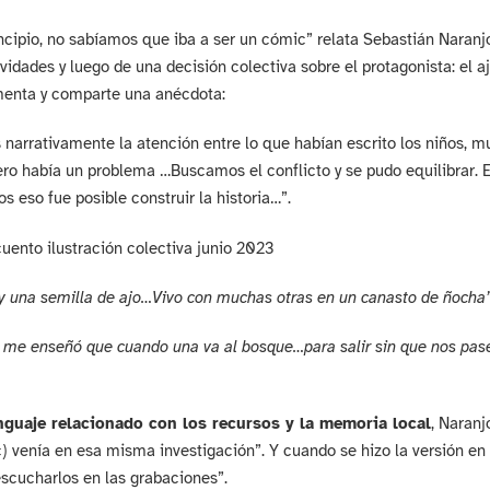
ncipio, no sabíamos que iba a ser un cómic” relata Sebastián Naranjo.
ividades y luego de una decisión colectiva sobre el protagonista: el a
nta y comparte una anécdota:
narrativamente la atención entre lo que habían escrito los niños, mu
ero había un problema …Buscamos el conflicto y se pudo equilibrar. E
s eso fue posible construir la historia…”.
y una semilla de ajo…Vivo con muchas otras en un canasto de ñocha
 me enseñó que cuando una va al bosque…para salir sin que nos pase
nguaje relacionado con los recursos y la memoria local
, Naranj
) venía en esa misma investigación”. Y cuando se hizo la versión en 
escucharlos en las grabaciones”.