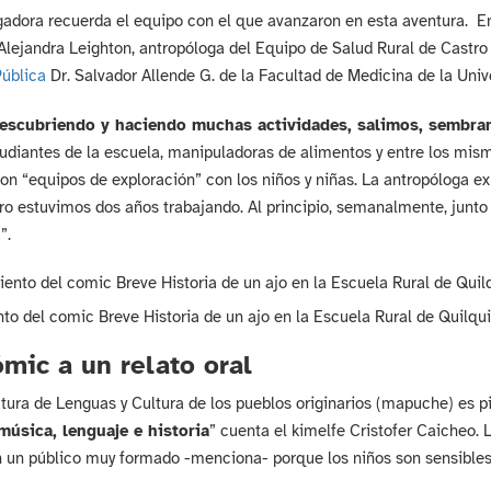
gadora recuerda el equipo con el que avanzaron en esta aventura. En
 Alejandra Leighton, antropóloga del Equipo de Salud Rural de Castr
Pública
Dr. Salvador Allende G. de la Facultad de Medicina de la Univ
escubriendo y haciendo muchas actividades, salimos, sembra
udiantes de la escuela, manipuladoras de alimentos y entre los mis
n “equipos de exploración” con los niños y niñas. La antropóloga ex
ero estuvimos dos años trabajando. Al principio, semanalmente, junto
”.
o del comic Breve Historia de un ajo en la Escuela Rural de Quilqu
ómic a un relato oral
tura de Lenguas y Cultura de los pueblos originarios (mapuche) es pi
música, lenguaje e historia
” cuenta el kimelfe Cristofer Caicheo. 
 un público muy formado -menciona- porque los niños son sensibles