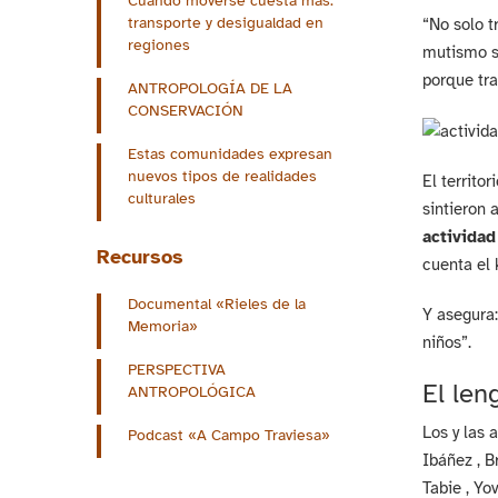
Cuando moverse cuesta más:
transporte y desigualdad en
“No solo t
regiones
mutismo s
porque tra
ANTROPOLOGÍA DE LA
CONSERVACIÓN
Estas comunidades expresan
nuevos tipos de realidades
El territo
culturales
sintieron 
actividad
Recursos
cuenta el 
Documental «Rieles de la
Y asegura:
Memoria»
niños”.
PERSPECTIVA
El len
ANTROPOLÓGICA
Los y las 
Podcast «A Campo Traviesa»
Ibáñez , B
Tabie , Yo