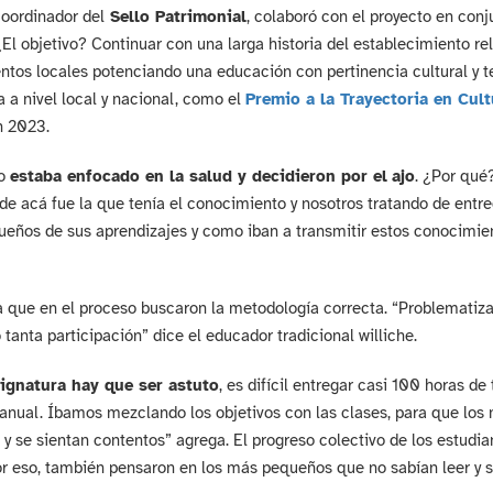
oordinador del
Sello Patrimonial
, colaboró con el proyecto en conj
¿El objetivo? Continuar con una larga historia del establecimiento re
tos locales potenciando una educación con pertinencia cultural y te
 a nivel local y nacional, como el
Premio a la Trayectoria en Cul
n 2023.
to
estaba enfocado en la salud y decidieron por el
ajo
. ¿Por qu
de acá fue la que tenía el conocimiento y nosotros tratando de entreg
ueños de sus aprendizajes y como iban a transmitir estos conocimie
 que en el proceso buscaron la metodología correcta. “Problematiza
 tanta participación” dice el educador tradicional williche.
ignatura hay que ser astuto
, es difícil entregar casi 100 horas de
 anual. Íbamos mezclando los objetivos con las clases, para que los 
 y se sientan contentos” agrega. El progreso colectivo de los estudi
or eso, también pensaron en los más pequeños que no sabían leer y su