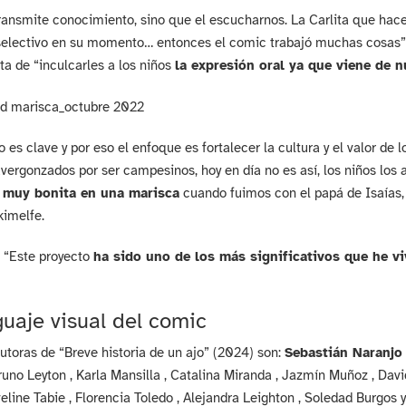
ransmite conocimiento, sino que el escucharnos. La Carlita que hace 
electivo en su momento… entonces el comic trabajó muchas cosas” a
ta de “inculcarles a los niños
la expresión oral ya que viene de n
rio es clave y por eso el enfoque es fortalecer la cultura y el valor de
avergonzados por ser campesinos, hoy en día no es así, los niños lo
 muy bonita en una marisca
cuando fuimos con el papá de Isaías, 
kimelfe.
 “Este proyecto
ha sido uno de los más significativos que he vi
guaje visual del comic
autoras de “Breve historia de un ajo” (2024) son:
Sebastián Naranjo 
runo Leyton , Karla Mansilla , Catalina Miranda , Jazmín Muñoz , David
veline Tabie , Florencia Toledo , Alejandra Leighton , Soledad Burgos y