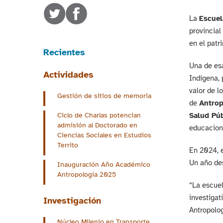
La
Escuel
provincial
en el patr
Recientes
Una de esa
Actividades
Indígena, 
valor de l
Gestión de sitios de memoria
de
Antrop
Ciclo de Charlas potencian
Salud Púb
admisión al Doctorado en
educacion
Ciencias Sociales en Estudios
Territo
En 2024, e
Un año des
Inauguración Año Académico
Antropología 2025
“La escuel
investigat
Investigación
Antropolog
Núcleo Milenio en Transporte